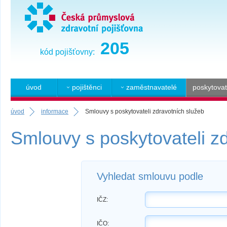
205
kód pojišťovny:
úvod
pojištěnci
zaměstnavatelé
poskytovat
úvod
informace
Smlouvy s poskytovateli zdravotních služeb
Smlouvy s poskytovateli z
Vyhledat smlouvu podle
IČZ:
IČO: