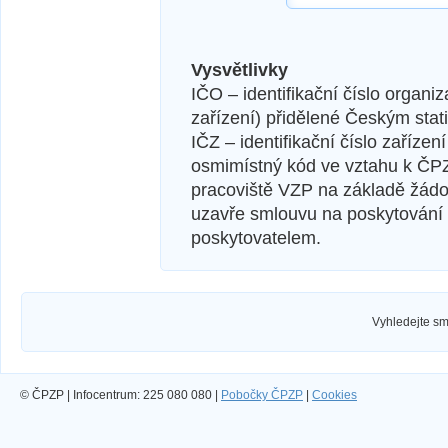
Vysvětlivky
IČO – identifikační číslo organi
zařízení) přidělené Českým stat
IČZ – identifikační číslo zaříze
osmimístný kód ve vztahu k ČPZP
pracoviště VZP na základě žádost
uzavře smlouvu na poskytování
poskytovatelem.
Vyhledejte sml
© ČPZP | Infocentrum: 225 080 080 |
Pobočky ČPZP
|
Cookies