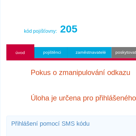
205
kód pojišťovny:
pojištěnci
zaměstnavatelé
poskytovat
úvod
Pokus o zmanipulování odkazu
Úloha je určena pro přihlášeného 
Přihlášení pomocí SMS kódu