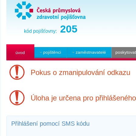
205
kód pojišťovny:
pojištěnci
zaměstnavatelé
poskytovat
úvod
Pokus o zmanipulování odkazu
Úloha je určena pro přihlášeného 
Přihlášení pomocí SMS kódu